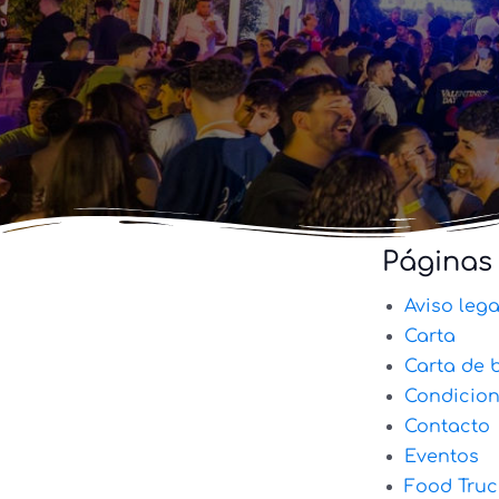
Páginas
Aviso lega
Carta
Carta de 
Condicio
Contacto
Eventos
Food Truc