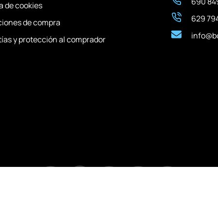
690 849
ca de cookies
629 794
ciones de compra
info@b
ías y protección al comprador