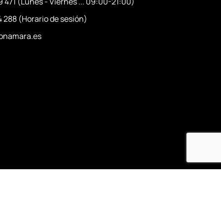
 471 (Lunes - Viernes ... 09:00-21:00)
 288 (Horario de sesión)
onamara.es