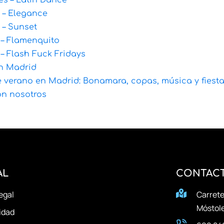
es – Latin Dance
 – Elegance
– Sunset
 – Flamenquito
 – Flash Fuck Fridays
n Madrid
e verano en Madrid: Bonamara, copas, música y fiesta
on nosotros
AL
CONTAC
legal
Carrete
Móstole
idad