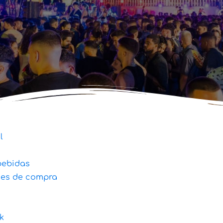
l
bebidas
nes de compra
k