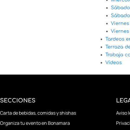
Miércol
Sábado
Sábado 
Viernes
Viernes
Tardeos e
Terraza d
Trabaja c
Vídeos
SECCIONES
LEG
Carta de bebidas, comidas y shishas
Aviso 
Organiza tu evento en Bonamara
Privac